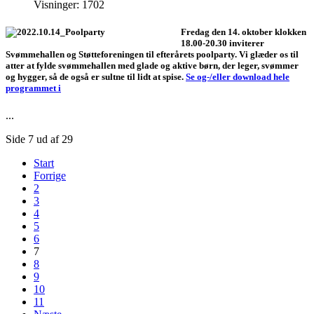
Visninger: 1702
Fredag den 14. oktober klokken
18.00-20.30 inviterer
Svømmehallen og Støtteforeningen til efterårets poolparty. Vi glæder os til
atter at fylde svømmehallen med glade og aktive børn, der leger, svømmer
og hygger, så de også er sultne til lidt at spise.
Se og-/eller download hele
programmet i
...
Side 7 ud af 29
Start
Forrige
2
3
4
5
6
7
8
9
10
11