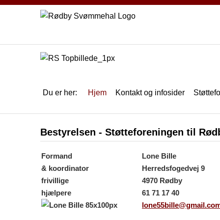
Du er her:
Hjem
Kontakt og infosider
Støttef
Bestyrelsen - Støtteforeningen til R
Formand
Lone Bille
& koordinator
Herredsfogedvej 9
frivillige
4970 Rødby
hjælpere
61 71 17 40
lone55bille@gmail.co