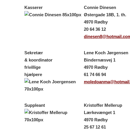
Kasserer
Connie Dinesen
Østergade 18B, 1. th.
4970 Rødby
20 64 36 12
dinesen8@hotmail.co
Sekretær
Lene Koch Jørgensen
& koordinator
Bindernæsvej 1
frivillige
4970 Rødby
hjælpere
61 74 66 94
moledoanma@hotmail
Suppleant
Kristoffer Mellerup
Lærkevænget 1
4970 Rødby
25 67 12 61